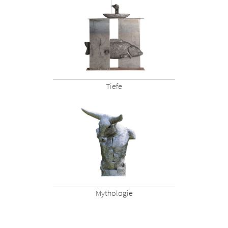
Tiefe
Mythologie
reply